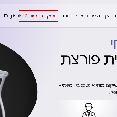
נית
איך זה עובד
שלבי התוכנית
הושק בחדשות N12
English
י
ית פורצת
B מאפשרת תהליך שיקום מוחי אינטנסיבי יומיומי -
פל.